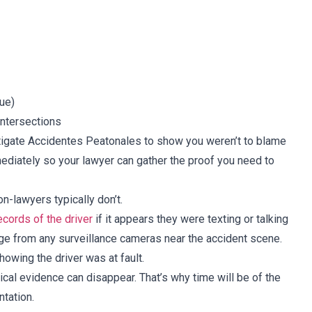
tes de las lesiones sufridas 
ayudarnos, nuestr
 accidente de auto. Muchas 
tranquilizaron. Tu 
y que Dios siga bendiciendo 
de manejar el caso e
sus esfuerzos.
expectativas. Por fa
nombrarnos como 
Muchas gracias y
gue)
deseo
intersections
tigate Accidentes Peatonales to show you weren’t to blame
mediately so your lawyer can gather the proof you need to
on-lawyers typically don’t.
ecords of the driver
if it appears they were texting or talking
age from any surveillance cameras near the accident scene.
owing the driver was at fault.
itical evidence can disappear. That’s why time will be of the
tation.