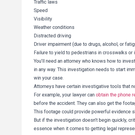
Traffic laws
resultan
tras su
Speed
gracias 
Visibility
Weather conditions
Distracted driving
Driver impairment (due to drugs, alcohol, or fati
Failure to yield to pedestrians in crosswalks or 
You’ll need an attorney who knows how to inves
in any way. This investigation needs to start im
win your case.
Attorneys have certain investigative tools that n
For example, your lawyer can
obtain the phone r
before the accident. They can also get the foot
This footage could provide powerful evidence sh
But if the investigation doesn’t begin quickly, cr
essence when it comes to getting legal represen