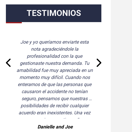
TESTIMONIOS
 enviarte esta 
Mi experiencia durante el tiempo
éndole la 
negociaciones fue extremadame
 con la que 
positiva. Josh Sandberg manejó
a demanda. Tu 
demanda con la mayor integrida
apreciada en un 
Respondió todas mis llamada
l. Cuando nos 
telefónicas de manera oportuna
s personas que 
respondió todas mis preguntas. 
nte no tenían 
hizo que las cosas fueran men
que nuestras 
estresantes. Recomendaría 
ibir cualquier 
encarecidamente a Josh y a todo
tentes. Una vez 
personal de Cellino Legal.
tigo y dieron a 
 capaces de 
and Joe
Arthur