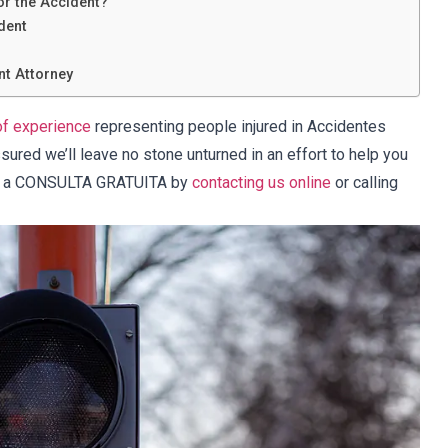
or the Accident?
dent
nt Attorney
f experience
representing people injured in Accidentes
sured we’ll leave no stone unturned in an effort to help you
le a CONSULTA GRATUITA by
contacting us online
or calling