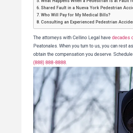
What Happens When a Pedestrian is at Fault f
Shared Fault in a Nueva York Pedestrian Acci
Who Will Pay for My Medical Bills?
Consulting an Experienced Pedestrian Accide
The attorneys with Cellino Legal have
decades o
Peatonales. When you turn to us, you can rest as
obtain the compensation you deserve. Schedu
(888) 888-8888
.