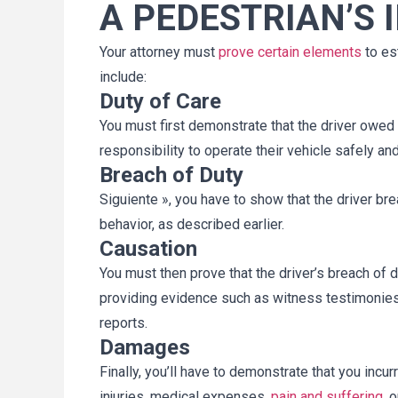
A PEDESTRIAN’S 
Your attorney must
prove certain elements
to est
include:
Duty of Care
You must first demonstrate that the driver owed y
responsibility to operate their vehicle safely an
Breach of Duty
Siguiente », you have to show that the driver br
behavior, as described earlier.
Causation
You must then prove that the driver’s breach of d
providing evidence such as witness testimonies,
reports.
Damages
Finally, you’ll have to demonstrate that you inc
injuries, medical expenses,
pain and suffering
, 