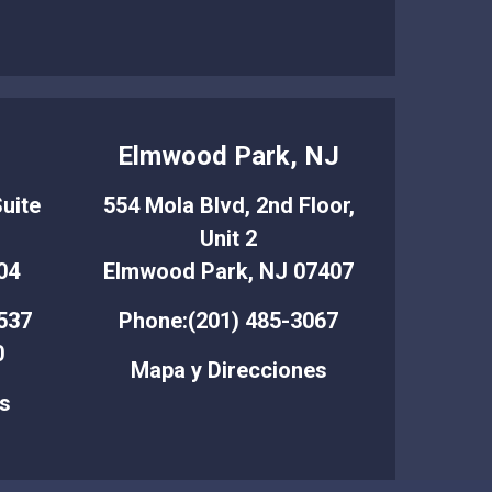
T
Elmwood Park, NJ
uite
554 Mola Blvd, 2nd Floor,
Unit 2
04
Elmwood Park, NJ 07407
537
Phone:(201) 485-3067
0
Mapa y Direcciones
s