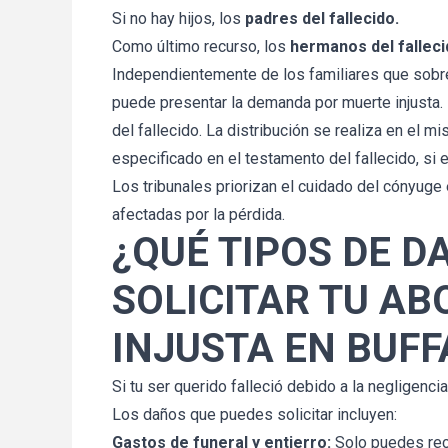
Si no hay hijos, los
padres del fallecido.
Como último recurso, los
hermanos del fallec
Independientemente de los familiares que sobrev
puede presentar la demanda por muerte injusta.
del fallecido. La distribución se realiza en el 
u determinación 
Gracias por tus esfuerzos en mi 
especificado en el testamento del fallecido, si e
jar mi caso. Han 
Estoy muy complacida (y 
Los tribunales priorizan el cuidado del cónyuge 
epcional, y estoy 
sorprendida) con la cantidad d
el resultado del 
afectadas por la pérdida.
acuerdo. Utilizaremos los fond
gracias, John.
¿QUÉ TIPOS DE D
para ayudar a pagar la deuda 
camión que tuvimos que comp
SOLICITAR TU A
después de que el nuestro fue
aro
destruido. ¡Gracias nuevamen
INJUSTA EN BUFF
Si tu ser querido falleció debido a la negligenc
Linda
Los daños que puedes solicitar incluyen:
Gastos de funeral y entierro:
Solo puedes recl