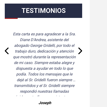
TESTIMONIOS
Esta carta es para agradecer a la Sra. 
Cel
Diane D'Andrea, asistente del 
con 
abogado George Gridelli, por todo el 
Paja
trabajo duro, dedicación y atención 
No 
que mostró durante la representación 
son
de mi caso. Siempre estaba alegre y 
dispuesta a ayudar en todo lo que 
est
podía. Todos los mensajes que le 
co
dejé al Sr. Gridelli fueron siempre 
me
transmitidos y el Sr. Gridelli siempre 
ter
respondió nuestras llamadas 
rápidamente. Fue una asistente muy 
en
competente. Cellino Legal ha 
Joseph
nec