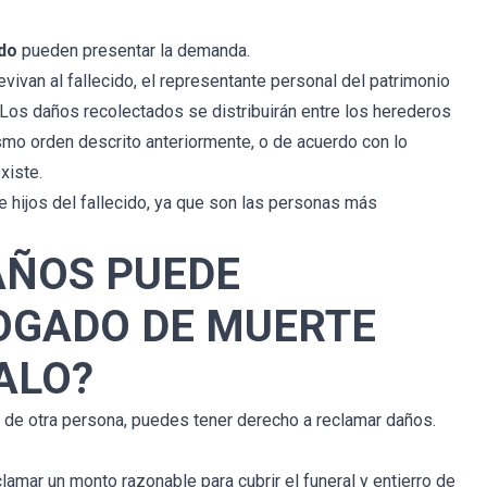
ido
pueden presentar la demanda.
ivan al fallecido, el representante personal del patrimonio
 Los daños recolectados se distribuirán entre los herederos
mismo orden descrito anteriormente, o de acuerdo con lo
caso. 
Fue un gran placer trabajar con 
xiste.
ustedes en mi demanda. Sin duda, 
e hijos del fallecido, ya que son las personas más
el 
dedicaron el 150% de su tiempo e 
os 
interés en resolver mi caso y por eso 
AÑOS PUEDE
del 
estoy extremadamente agradecida. 
rar 
Por lo tanto, quiero agradecerles 
BOGADO DE MUERTE
ra 
mucho por ayudarme a ganar mi 
te!
acuerdo y desearles lo mejor.
ALO?
Linda
ia de otra persona, puedes tener derecho a reclamar daños.
amar un monto razonable para cubrir el funeral y entierro de