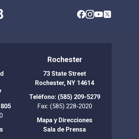
8
Rochester
Rd
73 State Street
Rochester, NY 14614
7
Teléfono: (585) 209-5279
1805
Fax: (585) 228-2020
0
Mapa y Direcciones
s
Sala de Prensa