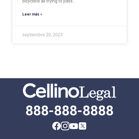
bicyclists all trying to pass…
Leer más »
septiembre 20, 2023
888-888-8888