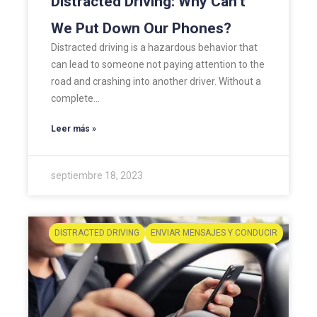
Distracted Driving: Why Can’t
We Put Down Our Phones?
Distracted driving is a hazardous behavior that
can lead to someone not paying attention to the
road and crashing into another driver. Without a
complete…
Leer más »
septiembre 18, 2023
DISTRACTED DRIVING
ENVIAR MENSAJES Y CONDUCIR