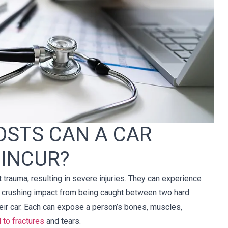
ente 
Recomiendo encarecidamente Cellino 
unto 
Legal a cualquier persona 
ción, 
involucrada en un accidente de auto. 
 más 
Trabajé con Michael Lovecchio, y 
 
tuve una experiencia maravillosa 
n 
dadas las circunstancias. Él fue muy 
y 
atento, y consiguió el mejor resultado 
OSTS CAN A CAR
atado 
posible que podría haber querido.
onal 
 INCUR?
a 
 trauma, resulting in severe injuries. They can experience
Susan
, crushing impact from being caught between two hard
their car. Each can expose a person’s bones, muscles,
 to fractures
and tears.