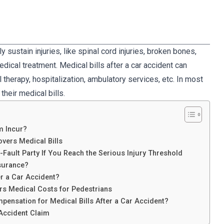
y sustain injuries, like spinal cord injuries, broken bones,
medical treatment. Medical bills after a car accident can
 therapy, hospitalization, ambulatory services, etc. In most
their medical bills.
m Incur?
overs Medical Bills
-Fault Party If You Reach the Serious Injury Threshold
nsurance?
er a Car Accident?
rs Medical Costs for Pedestrians
ensation for Medical Bills After a Car Accident?
 Accident Claim