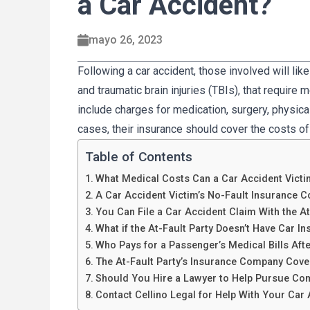
a Car Accident?
mayo 26, 2023
Following a car accident, those involved will likel
and traumatic brain injuries (TBIs), that require 
include charges for medication, surgery, physical
cases, their insurance should cover the costs of 
Table of Contents
What Medical Costs Can a Car Accident Victi
A Car Accident Victim’s No-Fault Insurance C
You Can File a Car Accident Claim With the At
What if the At-Fault Party Doesn’t Have Car I
Who Pays for a Passenger’s Medical Bills Aft
The At-Fault Party’s Insurance Company Cove
Should You Hire a Lawyer to Help Pursue Comp
Contact Cellino Legal for Help With Your Car