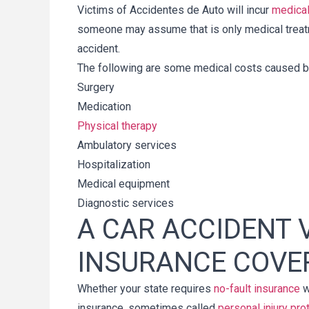
Victims of Accidentes de Auto will incur
medical
someone may assume that is only medical treatm
accident.
The following are some medical costs caused by
Surgery
Medication
Physical therapy
Ambulatory services
Hospitalization
Medical equipment
Diagnostic services
A CAR ACCIDENT V
INSURANCE COVER
Whether your state requires
no-fault insurance
w
insurance, sometimes called
personal injury pro