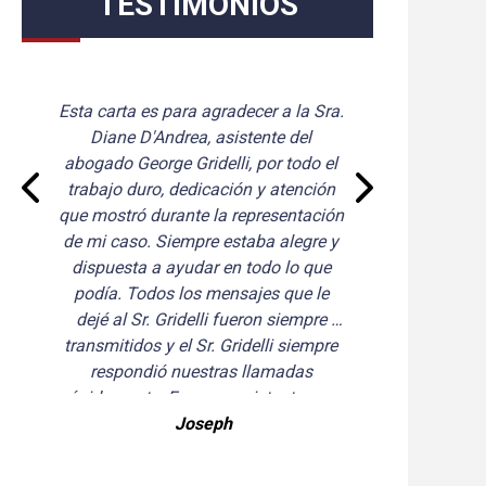
TESTIMONIOS
Esta carta es para agradecer a la Sra. 
Que
Diane D'Andrea, asistente del 
d
abogado George Gridelli, por todo el 
a
trabajo duro, dedicación y atención 
hic
que mostró durante la representación 
de mi caso. Siempre estaba alegre y 
dispuesta a ayudar en todo lo que 
podía. Todos los mensajes que le 
dejé al Sr. Gridelli fueron siempre 
transmitidos y el Sr. Gridelli siempre 
respondió nuestras llamadas 
rápidamente. Fue una asistente muy 
competente. Cellino Legal ha 
Joseph
demostrado ser un modelo de lo que 
debe ser la representación legal. A lo 