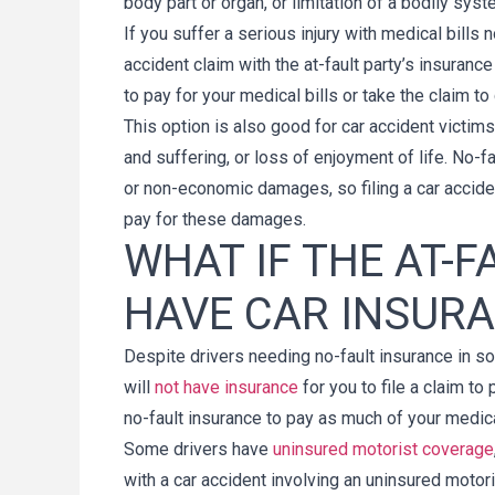
body part or organ, or limitation of a bodily syst
If you suffer a serious injury with medical bills 
accident claim with the at-fault party’s insuran
to pay for your medical bills or take the claim to
This option is also good for car accident victi
and suffering, or loss of enjoyment of life. No-f
or non-economic damages, so filing a car accide
pay for these damages.
WHAT IF THE AT-F
HAVE CAR INSUR
Despite drivers needing no-fault insurance in so
will
not have insurance
for you to file a claim t
no-fault insurance to pay as much of your medica
Some drivers have
uninsured motorist coverage
with a car accident involving an uninsured motor