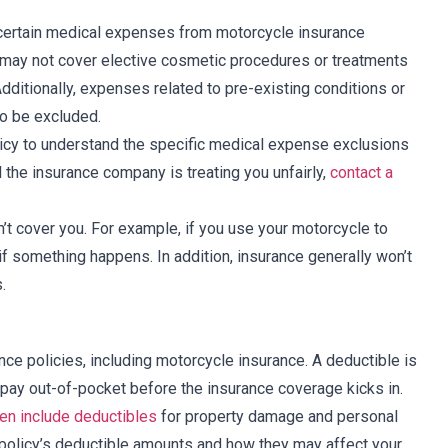
e certain medical expenses from motorcycle insurance
 may not cover elective cosmetic procedures or treatments
ditionally, expenses related to pre-existing conditions or
so be excluded.
licy to understand the specific medical expense exclusions
l the insurance company is treating you unfairly,
contact a
’t cover you. For example, if you use your motorcycle to
f something happens. In addition, insurance generally won’t
.
e policies, including motorcycle insurance. A deductible is
pay out-of-pocket before the insurance coverage kicks in.
ten include deductibles
for property damage and personal
ur policy’s deductible amounts and how they may affect your