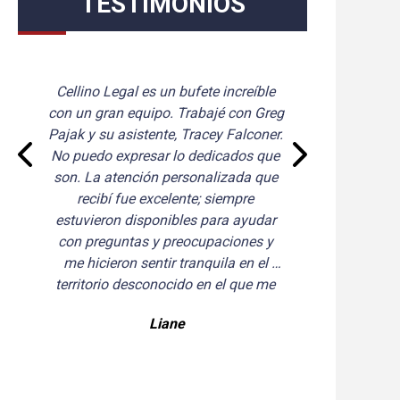
TESTIMONIOS
Tim Cellino manejó mi caso de 
manera excelente. Es muy conocedor 
y paciente con todas mis preguntas. 
Se mantuvo en contacto conmigo 
durante todo mi proceso. Tim 
también obtuvo un acuerdo mayor al 
que esperaba. ¡Recomiendo 
encarecidamente a Tim Cellino!
Maria