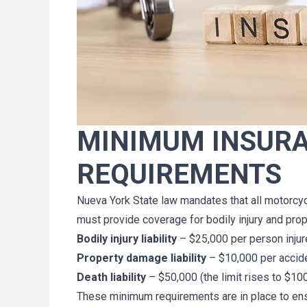
gradecerles mucho por 
Sólo quiero hacerles sabe
o, responder todas mis 
recibido mi cheque de com
obre todo, por ser muy 
Más importante aún, quiero
migo. Siento que sin 
gracias de nuevo por tod
MINIMUM INSURA
abría logrado nada. 
hiciste por mí y mi familia.
ecesitar un abogado 
estar más satisfecho c
REQUIREMENTS
, pero si lo hago, 
experiencia en Cellino Lega
nte querré que ambos 
primer momento que hablé
Nueva York State law mandates that all motorcyc
ra mí. Nuevamente, 
me sentí cómodo - tomaste 
 arduo trabajo, tiempo 
sincero en mi caso, me ex
must provide coverage for bodily injury and prop
 paciencia.
claramente el proceso y e
Bodily injury liability
– $25,000 per person injur
Veola
un arreglo rápido. A parti
Property damage liability
– $10,000 per accid
cuando alguien me pregunt
Walter
Death liability
– $50,000 (the limit rises to $100,
recomendar un buen abog
These minimum requirements are in place to ensu
dudarlo diré "Cellino Legal