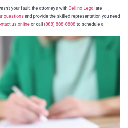
asn’t your fault, the attorneys with
Cellino Legal
are
r questions
and provide the skilled representation you need
ntact us online
or call
(888) 888-8888
to schedule a