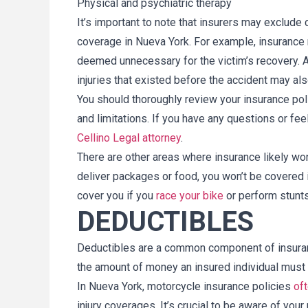
Physical and psychiatric therapy
It’s important to note that insurers may exclud
coverage in Nueva York. For example, insurance
deemed unnecessary for the victim’s recovery. Ad
injuries that existed before the accident may al
You should thoroughly review your insurance po
and limitations. If you have any questions or fee
Cellino Legal attorney
.
There are other areas where insurance likely won
deliver packages or food, you won’t be covered i
cover you if you
race your bike
or perform stunts
DEDUCTIBLES
Deductibles are a common component of insuranc
the amount of money an insured individual must 
In Nueva York, motorcycle insurance policies
of
injury coverages. It’s crucial to be aware of yo