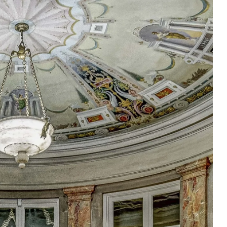
pacientes conmigo. Siento que sin 
ueron 
ustedes no habría logrado nada. 
nión 
Espero no necesitar un abogado 
e 
nuevamente, pero si lo hago, 
 yo 
definitivamente querré que ambos 
nte. 
trabajen para mí. Nuevamente, 
 de 
gracias por su arduo trabajo, tiempo 
iado 
y paciencia.
Veola
y 
quipo 
 Al 
 corte 
 un 
n 
nte 
ma 
ido 
 