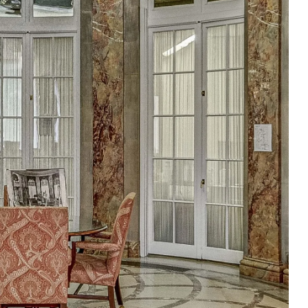
er 
 de 
su 
 
duos 
a 
 su 