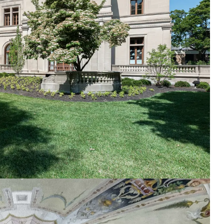
el 
Solo quería agradecerles mucho por 
elli 
aceptar mi caso, responder todas mis 
or 
preguntas y, sobre todo, por ser muy 