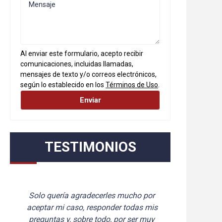
Al enviar este formulario, acepto recibir
comunicaciones, incluidas llamadas,
mensajes de texto y/o correos electrónicos,
según lo establecido en los
Términos de Uso
.
TESTIMONIOS
Tim Cellino manejó mi caso de 
Mi 
manera excelente. Es muy conocedor 
est
y paciente con todas mis preguntas. 
p