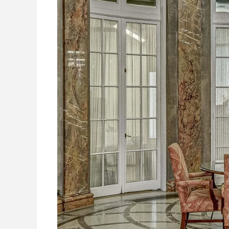
cualquier otro lugar a cualqui
precio. Para mi eso dice mucho
ustedes y de la integridad de 
firma. Gracias de nuevo por
representarme y por tener indivi
tan estelares trabajando par
ustedes. Seguiré recomendando
bufete.