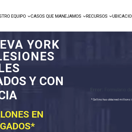
STRO EQUIPO
CASOS QUE MANEJAMOS
RECURSOS
UBICACI
EVA YORK
LESIONES
LES
ADOS Y CON
Error:
Formulario de
CIA
* Cellino has obtained millions i
LLONES EN
RGADOS*