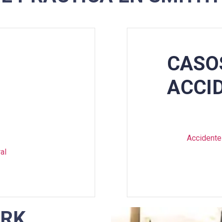
CASO
ACCI
Accidente
al
ORK