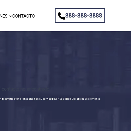
888-888-8888
ONES
CONTACTO
 contacto no encontrado.
n recoveries for clients and has supervised over $2 Billion Dollars in Settlements