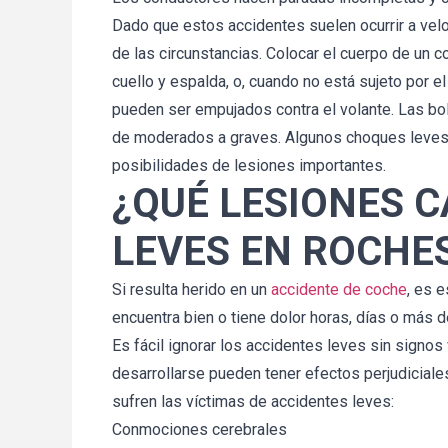
Dado que estos accidentes suelen ocurrir a vel
ver el 
Gracias por tu tiempo, esfuerzo y 
re. 
arduo trabajo en mi caso. Aprecio tu 
de las circunstancias. Colocar el cuerpo de un 
 para 
experiencia y compasión. Nunca 
cuello y espalda, o, cuando no está sujeto por e
anera 
había pasado por algo como esto y 
pueden ser empujados contra el volante. Las b
diera 
habría estado completamente 
de moderados a graves. Algunos choques leves 
os de 
perdida sin tu ayuda.
posibilidades de lesiones importantes.
tiendo 
¿QUÉ LESIONES 
mera 
Martha
LEVES EN ROCHE
Si resulta herido en un
accidente de coche
, es 
encuentra bien o tiene dolor horas, días o más 
Es fácil ignorar los accidentes leves sin signos
desarrollarse pueden tener efectos perjudiciale
sufren las víctimas de accidentes leves:
Conmociones cerebrales