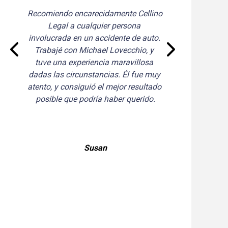
comiendo encarecidamente Cellino 
Joe y yo que
Legal a cualquier persona 
nota ag
volucrada en un accidente de auto. 
profesion
Trabajé con Michael Lovecchio, y 
gestionaste 
tuve una experiencia maravillosa 
amabilidad fu
das las circunstancias. Él fue muy 
momento muy 
ento, y consiguió el mejor resultado 
enteramos de 
posible que podría haber querido.
causaron el
seguro, pen
posibilidades
acuerdo eran 
Susan
que nos reuni
conocer qu
Dan
ayudarnos, 
tranquilizaro
de manejar el
expectativas. 
nombrarnos