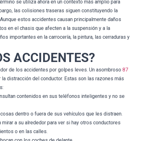
érmino se utiliza ahora en un contexto más amplio para
bargo, las colisiones traseras siguen constituyendo la
 Aunque estos accidentes causan principalmente daños
os en el chasis que afecten a la suspensión y a la
os importantes en la carrocería, la pintura, las cerraduras y
OS ACCIDENTES?
zador de los accidentes por golpes leves. Un asombroso
87
 la distracción del conductor. Estas son las razones más
s:
sultan contenidos en sus teléfonos inteligentes y no se
cosas dentro o fuera de sus vehículos que les distraen.
mirar a su alrededor para ver si hay otros conductores
entos o en las calles.
hocan con los coches de delante.