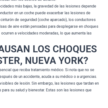
ocidades más bajas, la gravedad de las lesiones depende
Cellino Legal es un bufete increíble 
Re
con un gran equipo. Trabajé con Greg 
conductor en un coche puede exacerbar las lesiones de
Pajak y su asistente, Tracey Falconer. 
in
l cinturón de seguridad (coche aparcado), los conductores
No puedo expresar lo dedicados que 
olsas de aire están pensadas para desplegarse en choques
son. La atención personalizada que 
ocurren a velocidades moderadas, lo que aumenta las
recibí fue excelente; siempre 
da
estuvieron disponibles para ayudar 
at
CAUSAN LOS CHOQUES
con preguntas y preocupaciones y 
me hicieron sentir tranquila en el 
STER, NUEVA YORK?
territorio desconocido en el que me 
encontraba. Los recomiendo 
Liane
esencial que reciba tratamiento médico. Si nota que no se
encarecidamente a cualquiera que 
necesite representación. ¡Un enorme 
después de un accidente, acuda a su médico o a urgencias.
agradecimiento a ellos por todo lo 
 visibles de lesión. Sin embargo, las lesiones que tardan en
que lograron para mí!
s para su salud y bienestar. Estas son las lesiones que