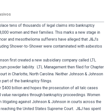
asivos
lace tens of thousands of legal claims into bankruptcy
 38,000 women and their families. This marks a new stage in
ncer and mesothelioma sufferers have alleged that J&J’s
cluding Shower-to-Shower were contaminated with asbestos
nson first created a new subsidiary company called LTL
um powder liability. LTL Management then filed for Chapter
ourt in Charlotte, North Carolina. Neither Johnson & Johnson
part of the bankruptcy filings.
$400 billion and hopes the prosecution of all talc cases
ited value navigates through bankruptcy proceedings. Women
 litigating against Johnson & Johnson in courts across the
 reaching the United States Supreme Court. J&J has spent