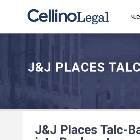
NUE
J&J PLACES TALC
J&J Places Talc-Ba