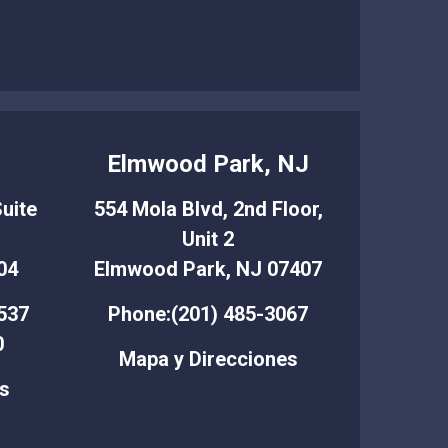
T
Elmwood Park, NJ
uite
554 Mola Blvd, 2nd Floor,
Unit 2
04
Elmwood Park, NJ 07407
537
Phone:(201) 485-3067
0
Mapa y Direcciones
s