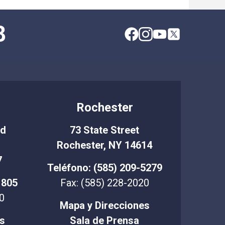
de nuevo.
8
Rochester
Rd
73 State Street
Rochester, NY 14614
7
Teléfono: (585) 209-5279
1805
Fax: (585) 228-2020
0
Mapa y Direcciones
s
Sala de Prensa