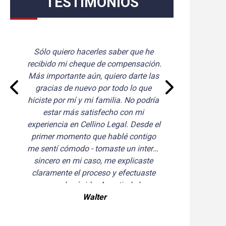
TESTIMONIOS
Sólo quiero hacerles saber que he 
Gra
recibido mi cheque de compensación. 
un 
Más importante aún, quiero darte las 
del 
gracias de nuevo por todo lo que 
hiciste por mí y mi familia. No podría 
estar más satisfecho con mi 
experiencia en Cellino Legal. Desde el 
primer momento que hablé contigo 
me sentí cómodo - tomaste un interés 
sincero en mi caso, me explicaste 
claramente el proceso y efectuaste 
un arreglo rápido. A partir de hoy, 
cuando alguien me pregunte si puedo 
Walter
recomendar un buen abogado, sin 
dudarlo diré "Cellino Legal". Gracias 