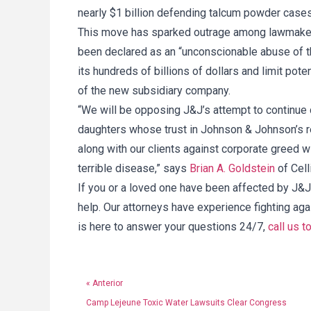
nearly $1 billion defending talcum powder cases
This move has sparked outrage among lawmaker
been declared as an “unconscionable abuse of 
its hundreds of billions of dollars and limit pote
of the new subsidiary company.
“We will be opposing J&J’s attempt to continue
daughters whose trust in Johnson & Johnson’s re
along with our clients against corporate greed wi
terrible disease,” says
Brian A. Goldstein
of Cell
If you or a loved one have been affected by J&J’s
help. Our attorneys have experience fighting ag
is here to answer your questions 24/7,
call us t
« Anterior
Camp Lejeune Toxic Water Lawsuits Clear Congress