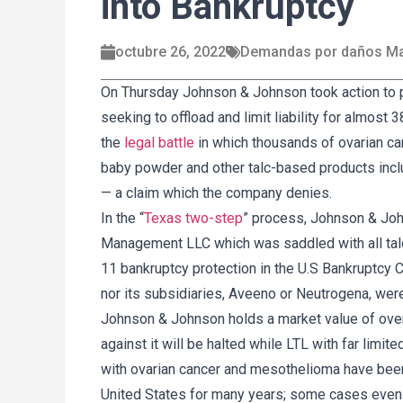
into Bankruptcy
octubre 26, 2022
Demandas por daños M
On Thursday Johnson & Johnson took action to p
seeking to offload and limit liability for almost
the
legal battle
in which thousands of ovarian ca
baby powder and other talc-based products in
— a claim which the company denies.
In the “
Texas two-step
” process, Johnson & Joh
Management LLC which was saddled with all talc
11 bankruptcy protection in the U.S Bankruptcy C
nor its subsidiaries, Aveeno or Neutrogena, were 
Johnson & Johnson holds a market value of over 
against it will be halted while LTL with far lim
with ovarian cancer and mesothelioma have been
United States for many years; some cases even