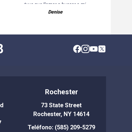
tuve que llamar o buscar a mi 
abogado. Por esto, he recomendado y 
Denise
seguiré recomendando a Cellino 
Legal a mis amigos y asociados.
8
Rochester
Rd
73 State Street
Rochester, NY 14614
7
Teléfono: (585) 209-5279