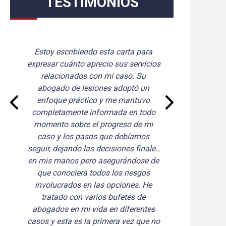
TESTIMONIOS
Estoy escribiendo esta carta para 
Qu
expresar cuánto aprecio sus servicios 
re
relacionados con mi caso. Su 
frac
abogado de lesiones adoptó un 
re
enfoque práctico y me mantuvo 
bu
completamente informada en todo 
casa
momento sobre el progreso de mi 
caso y los pasos que debíamos 
e
seguir, dejando las decisiones finales 
nues
en mis manos pero asegurándose de 
que conociera todos los riesgos 
involucrados en las opciones. He 
tratado con varios bufetes de 
abogados en mi vida en diferentes 
casos y esta es la primera vez que no 