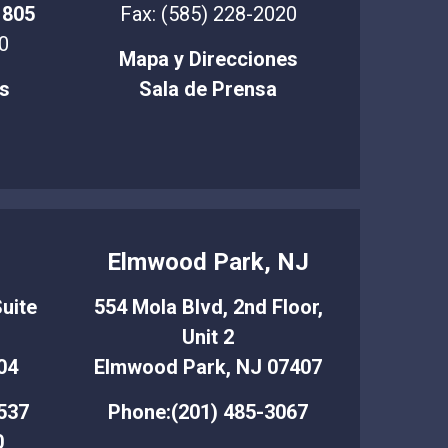
1805
Fax: (585) 228-2020
0
Mapa y Direcciones
s
Sala de Prensa
T
Elmwood Park, NJ
uite
554 Mola Blvd, 2nd Floor,
Unit 2
04
Elmwood Park, NJ 07407
537
Phone:(201) 485-3067
0