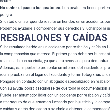
ocurre.
No ceder el paso a los peatones:
Los peatones tienen prefere
peligro.
Si usted o un ser querido resultaron heridos en un accidente, p
Podemos ayudarle a comprender sus derechos y luchar por la i
RESBALONES Y CAÍDAS
Si ha resultado herido en un accidente por resbalón y caída e
la compensación que merece. El primer paso debe ser buscar at
relacionada con su visita, ya que será necesaria para demostrar
Además, es importante presentar un informe del incidente al pr
reunir pruebas en el lugar del accidente y tomar fotografías si e
Póngase en contacto con un abogado especializado en resbalone
Con su ayuda, podrá asegurarse de que toda la documentación s
Puede ser abrumador lidiar con un accidente por resbalón y caí
estar seguro de que estamos luchando por la justicia y la co
y caídas y están dedicados a ayudarle a obtener la compensaci