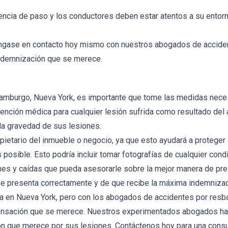
ncia de paso y los conductores deben estar atentos a su entor
óngase en contacto hoy mismo con nuestros abogados de accidente
ndemnización que se merece.
n Hamburgo, Nueva York, es importante que tome las medidas nec
ención médica para cualquier lesión sufrida como resultado del
 la gravedad de sus lesiones.
opietario del inmueble o negocio, ya que esto ayudará a protege
s posible. Esto podría incluir tomar fotografías de cualquier cond
s y caídas que pueda asesorarle sobre la mejor manera de pres
e presenta correctamente y de que recibe la máxima indemnizac
da en Nueva York, pero con los abogados de accidentes por resb
mpensación que se merece. Nuestros experimentados abogados h
ón que merece por sus lesiones. Contáctenos hoy para una consu