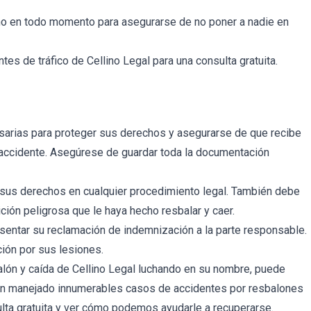
no en todo momento para asegurarse de no poner a nadie en
s de tráfico de Cellino Legal para una consulta gratuita.
esarias para proteger sus derechos y asegurarse de que recibe
 accidente. Asegúrese de guardar toda la documentación
r sus derechos en cualquier procedimiento legal. También debe
ición peligrosa que le haya hecho resbalar y caer.
entar su reclamación de indemnización a la parte responsable.
ión por sus lesiones.
alón y caída de Cellino Legal luchando en su nombre, puede
an manejado innumerables casos de accidentes por resbalones
lta gratuita y ver cómo podemos ayudarle a recuperarse.