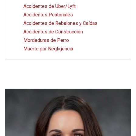
Accidentes de Uber/Lyft
Accidentes Peatonales
Accidentes de Rebalones y Caídas
Accidentes de Construcción
Mordeduras de Perro
Muerte por Negligencia